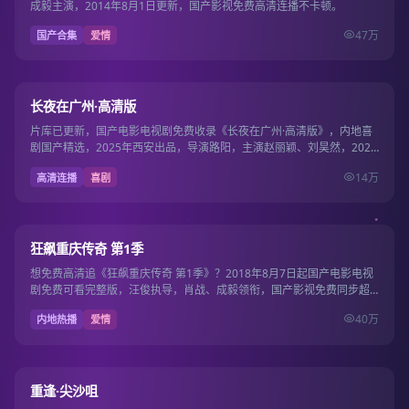
成毅主演，2014年8月1日更新，国产影视免费高清连播不卡顿。
47万
国产合集
爱情
130分钟
9.6
长夜在广州·高清版
片库已更新，国产电影电视剧免费收录《长夜在广州·高清版》，内地喜
剧国产精选，2025年西安出品，导演路阳，主演赵丽颖、刘昊然，2025
年10月5…
14万
高清连播
喜剧
15集
9.5
狂飙重庆传奇 第1季
想免费高清追《狂飙重庆传奇 第1季》？2018年8月7日起国产电影电视
剧免费可看完整版，汪俊执导，肖战、成毅领衔，国产影视免费同步超
清片源。
40万
内地热播
爱情
22集
9.5
重逢·尖沙咀