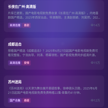
9.6
长夜在广州·高清版
片库已更新，国产电影电视剧免费收录《长夜在广州·高清版》，内地喜
剧国产精选，2025年西安出品，导演路阳，主演赵丽颖、刘昊然，2025
年10月5…
14万
高清连播
喜剧
120分钟
8.2
成都追击
想看国产精选《成都追击》？2025年6月27日起国产电影电视剧免费可
看完整版，宁浩执导，刘涛、杨幂领衔，国产影视免费同步超清片源。
15万
高清连播
爱情
22集
8.1
苏州迷局
《苏州迷局》以天津为舞台展开悬疑叙事，徐峥镜头沉稳，2025年6月
21日起国产电影电视剧免费免费畅看22集·单集约41分钟。
12万
国产合集
悬疑