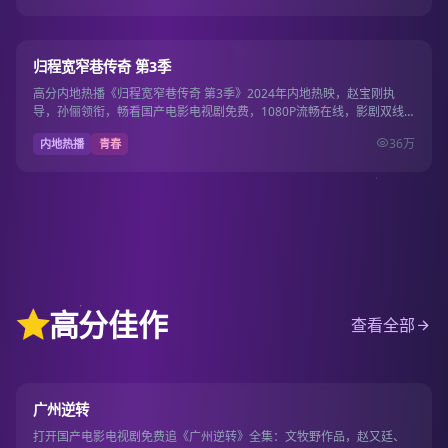
20集
7.2
归程宽窄巷传奇 第3季
高分内地热播《归程宽窄巷传奇 第3季》2024年内地热映，赵宝刚执
导，孙俪领衔，畅看国产电影电视剧免费，1080P流畅在线，影剧双线
一站畅看。
36万
内地热播
青春
高分佳作
查看全部
19集
9.7
广州逆转
打开国产电影电视剧免费追《广州逆转》全集：文牧野作品，赵又廷、