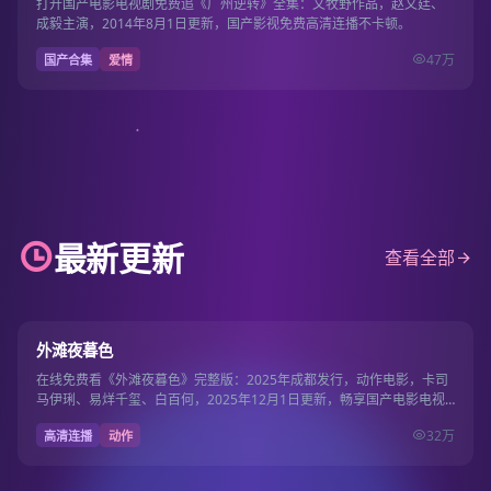
打开国产电影电视剧免费追《广州逆转》全集：文牧野作品，赵又廷、
成毅主演，2014年8月1日更新，国产影视免费高清连播不卡顿。
47万
国产合集
爱情
最新更新
查看全部
101分钟
9.1
外滩夜暮色
在线免费看《外滩夜暮色》完整版：2025年成都发行，动作电影，卡司
马伊琍、易烊千玺、白百何，2025年12月1日更新，畅享国产电影电视
剧免费流畅…
32万
高清连播
动作
130分钟