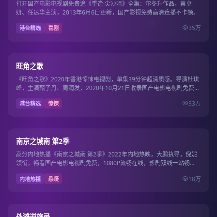
打开国产电影电视剧免费追《重逢·尖沙咀》全集：尔冬升作品，蔡卓
妍、任达华主演，2013年6月6日更新，国产影视免费高清连播不卡顿。
35万
港台精选
喜剧
39集
9.5
旺角之歌
《旺角之歌》2020年香港惊悚电视剧，单集39分钟超清质感。导演杜琪
峰，主演甄子丹、周润发，2020年10月21日收录国产电影电视剧免费片
库。
33万
港台精选
惊悚
17集
9.5
南京之城南 第2季
高分内地热播《南京之城南 第2季》2022年内地热映，大鹏执导，倪妮
领衔，畅看国产电影电视剧免费，1080P流畅在线，影剧双线一站畅
看。
18万
内地热播
悬疑
12集
9.5
外滩逆旅录