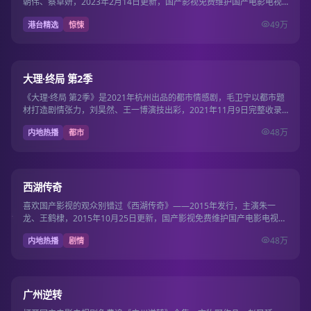
朝伟、蔡卓妍，2023年2月14日更新，国产影视免费维护国产电影电视
剧免费片库…
49万
港台精选
惊悚
37集
8.3
大理·终局 第2季
《大理·终局 第2季》是2021年杭州出品的都市情感剧，毛卫宁以都市题
材打造剧情张力，刘昊然、王一博演技出彩，2021年11月9日完整收录
国产电…
48万
内地热播
都市
30集
8.4
西湖传奇
喜欢国产影视的观众别错过《西湖传奇》——2015年发行，主演朱一
龙、王鹤棣，2015年10月25日更新，国产影视免费维护国产电影电视剧
免费片库日…
48万
内地热播
剧情
19集
9.7
广州逆转