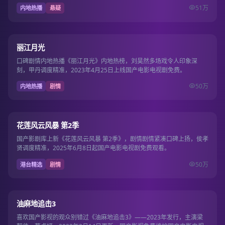
51万
内地热播
悬疑
15集
8.5
丽江月光
口碑剧情内地热播《丽江月光》内地热榜，刘昊然多场戏令人印象深
刻，甲丹调度精准，2023年4月25日上线国产电影电视剧免费。
50万
内地热播
剧情
第13期
7.7
花莲风云风暴 第2季
国产影剧库上新《花莲风云风暴 第2季》，剧情剧情紧凑口碑上扬，侯孝
贤调度精准，2025年6月8日起国产电影电视剧免费观看。
50万
港台精选
剧情
15集
7.5
油麻地追击3
喜欢国产影视的观众别错过《油麻地追击3》——2023年发行，主演梁