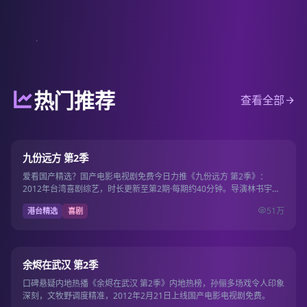
热门推荐
查看全部
第2期
8.1
九份远方 第2季
爱看国产精选？国产电影电视剧免费今日力推《九份远方 第2季》：
2012年台湾喜剧综艺，时长更新至第2期·每期约40分钟。导演林书宇，
主演林依晨、…
51万
港台精选
喜剧
12集
8.9
余烬在武汉 第2季
口碑悬疑内地热播《余烬在武汉 第2季》内地热榜，孙俪多场戏令人印象
深刻，文牧野调度精准，2012年2月21日上线国产电影电视剧免费。