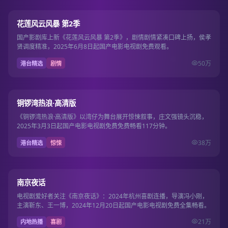
第13期
7.7
花莲风云风暴 第2季
国产影剧库上新《花莲风云风暴 第2季》，剧情剧情紧凑口碑上扬，侯孝
贤调度精准，2025年6月8日起国产电影电视剧免费观看。
50万
港台精选
剧情
117分钟
7.7
铜锣湾热浪·高清版
《铜锣湾热浪·高清版》以湾仔为舞台展开惊悚叙事，庄文强镜头沉稳，
2025年3月3日起国产电影电视剧免费免费畅看117分钟。
38万
港台精选
惊悚
12集
8.7
南京夜话
电视剧爱好者关注《南京夜话》：2024年杭州喜剧连播，导演冯小刚，
主演靳东、王一博，2024年12月20日起国产电影电视剧免费全集畅看。
21万
内地热播
喜剧